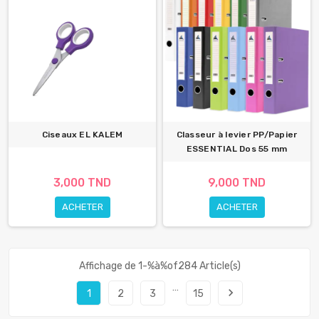
Ciseaux EL KALEM
Classeur à levier PP/Papier
ESSENTIAL Dos 55 mm
3,000 TND
9,000 TND
ACHETER
ACHETER
Affichage de 1-%à%of284 Article(s)
…
navigate_next
1
2
3
15